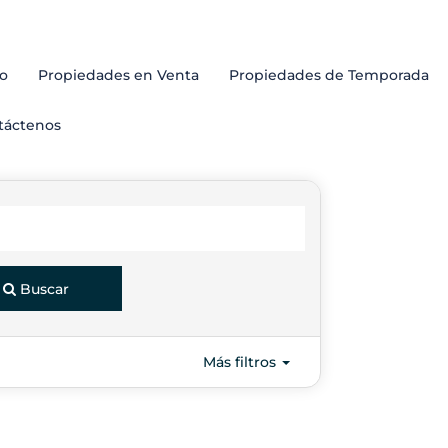
io
Propiedades en Venta
Propiedades de Temporada
Praias
táctenos
Passei
Restau
Curio
Buscar
Más filtros