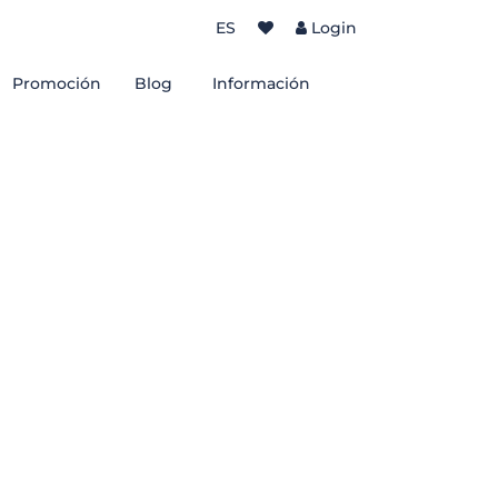
ES
Login
Promoción
Blog
Información
Sobre nos
os
Termos de uso
rantes
Política de Privacidad
sidades de Bombinhas