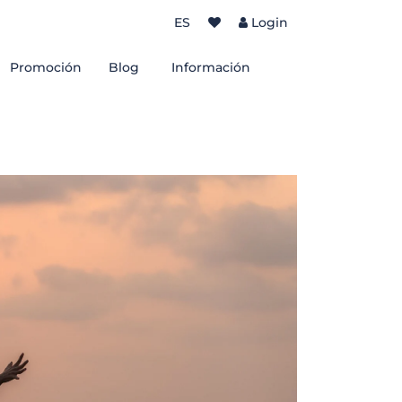
ES
Login
Promoción
Blog
Información
Sobre nos
os
Termos de uso
rantes
Política de Privacidad
sidades de Bombinhas