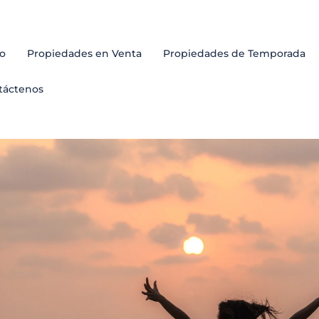
io
Propiedades en Venta
Propiedades de Temporada
Praias
táctenos
Passei
Restau
Curio