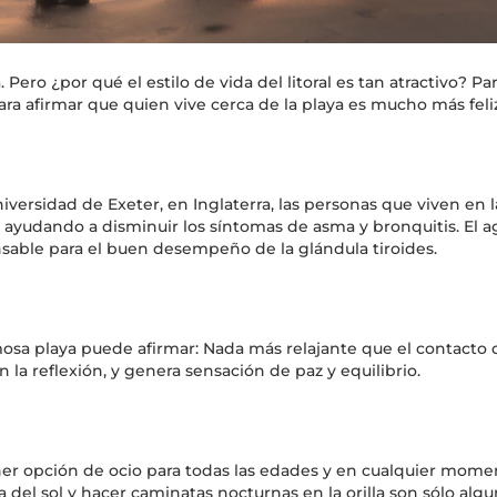
 Pero ¿por qué el estilo de vida del litoral es tan atractivo? 
ara afirmar que quien vive cerca de la playa es mucho más feliz
versidad de Exeter, en Inglaterra, las personas que viven en l
o, ayudando a disminuir los síntomas de asma y bronquitis. El a
sable para el buen desempeño de la glándula tiroides.
a playa puede afirmar: Nada más relajante que el contacto de 
 la reflexión, y genera sensación de paz y equilibrio.
ener opción de ocio para todas las edades y en cualquier momen
a del sol y hacer caminatas nocturnas en la orilla son sólo alg