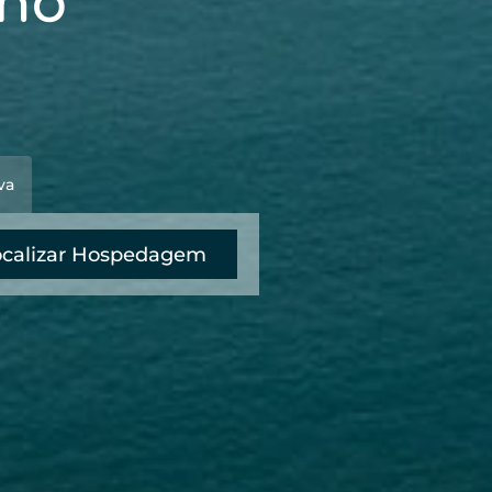
 no
va
calizar Hospedagem