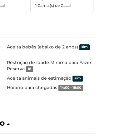
sal
1 Cama (s) de Casal
Aceita bebês (abaixo de 2 anos)
sim
Restrição de Idade Mínima para Fazer
Reserva
18
Aceita animais de estimação
sim
Horário para chegadas
14:00 - 18:00
ão