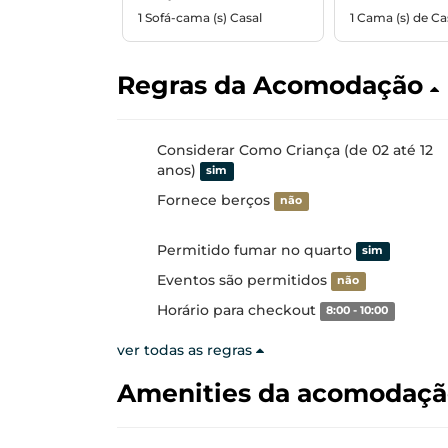
1 Sofá-cama (s) Casal
1 Cama (s) de Ca
Regras da Acomodação
Considerar Como Criança (de 02 até 12
anos)
sim
Fornece berços
não
Permitido fumar no quarto
sim
Eventos são permitidos
não
Horário para checkout
8:00 - 10:00
ver todas as regras
Amenities da acomodaç