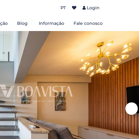
PT
Login
ção
Blog
Informação
Fale conosco
Sobre nós
Termos e Condições de Uso
Políticas de Privacidade
de Bombinhas