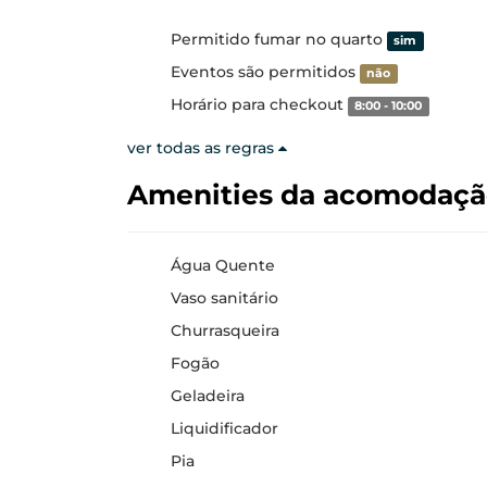
Permitido fumar no quarto
sim
Eventos são permitidos
não
Horário para checkout
8:00 - 10:00
ver todas as regras
Amenities da acomodaç
Água Quente
Vaso sanitário
Churrasqueira
Fogão
Geladeira
Liquidificador
Pia