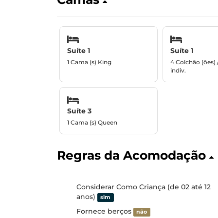
Suíte 1
Suíte 1
1 Cama (s) King
4 Colchão (ões) 
indiv.
Suíte 3
1 Cama (s) Queen
Regras da Acomodação
Considerar Como Criança (de 02 até 12
anos)
sim
Fornece berços
não